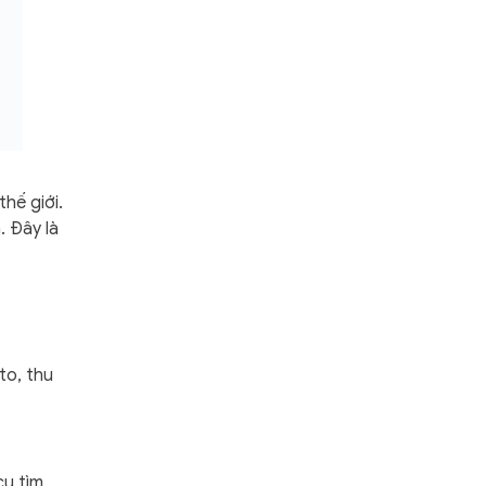
v
ấ
n
*
hế giới.
. Đây là
to, thu
cụ tìm