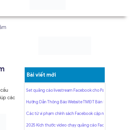
năm
ệm
Bài viết mới
 cầu
Set quảng cáo livestream Facebook cho Page chưa có n
iúp các
Hướng Dẫn Thông Báo Website TMĐT Bán Hàng Mới Nhất
Các từ vi phạm chính sách Facebook cập nhật mới nhất
2025 Kích thước video chạy quảng cáo Facebook CHUẨN