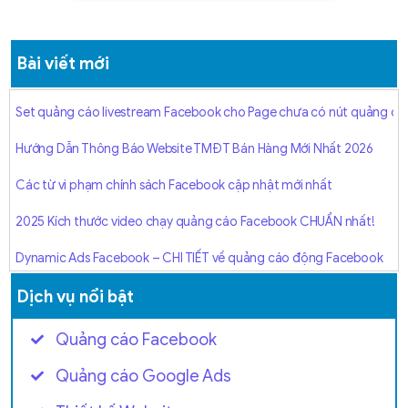
Bài viết mới
Set quảng cáo livestream Facebook cho Page chưa có nút quảng cá
Hướng Dẫn Thông Báo Website TMĐT Bán Hàng Mới Nhất 2026
Các từ vi phạm chính sách Facebook cập nhật mới nhất
2025 Kích thước video chạy quảng cáo Facebook CHUẨN nhất!
Dynamic Ads Facebook – CHI TIẾT về quảng cáo động Facebook
[Hướng dẫn 2025] Quảng cáo Facebook Collection tăng 3X đơn
Dịch vụ nổi bật
[Hướng dẫn 2025] API chuyển đổi Facebook Ads từ A–Z
Quảng cáo Facebook
[2025] Mẫu kế hoạch chạy quảng cáo Facebook Hiệu quả cao
Quảng cáo Google Ads
Hướng Dẫn Đánh Giá Chất Lượng Tài Khoản Facebook Chi Tiết Nhất