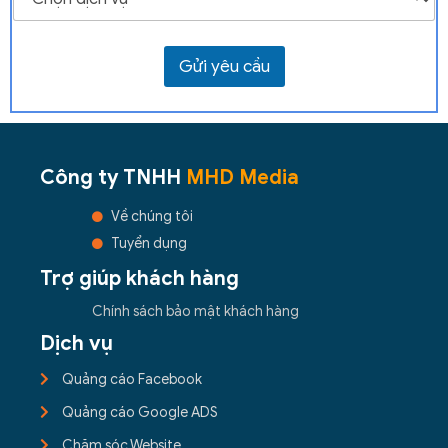
o
*
ạ
i
d
Gửi yêu cầu
ị
c
h
v
ụ
Công ty TNHH
MHD Media
c
ầ
n
Về chúng tôi
t
Tuyển dụng
ư
v
Trợ giúp khách hàng
ấ
n
Chính sách bảo mật khách hàng
*
Dịch vụ
Quảng cáo Facebook
Quảng cáo Google ADS
Chăm sóc Website