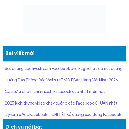
Bài viết mới
Set quảng cáo livestream Facebook cho Page chưa có nút quảng cá
Hướng Dẫn Thông Báo Website TMĐT Bán Hàng Mới Nhất 2026
Các từ vi phạm chính sách Facebook cập nhật mới nhất
2025 Kích thước video chạy quảng cáo Facebook CHUẨN nhất!
Dynamic Ads Facebook – CHI TIẾT về quảng cáo động Facebook
[Hướng dẫn 2025] Quảng cáo Facebook Collection tăng 3X đơn
Dịch vụ nổi bật