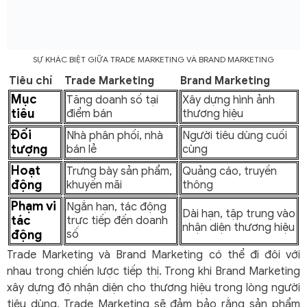
SỰ KHÁC BIỆT GIỮA TRADE MARKETING VÀ BRAND MARKETING
Tiêu chí
Trade Marketing
Brand Marketing
Mục
Tăng doanh số tại
Xây dựng hình ảnh
tiêu
điểm bán
thương hiệu
Đối
Nhà phân phối, nhà
Người tiêu dùng cuối
tượng
bán lẻ
cùng
Hoạt
Trưng bày sản phẩm,
Quảng cáo, truyền
động
khuyến mãi
thông
Phạm vi
Ngắn hạn, tác động
Dài hạn, tập trung vào
tác
trực tiếp đến doanh
nhận diện thương hiệu
động
số
Trade Marketing và Brand Marketing có thể đi đôi với
nhau trong chiến lược tiếp thị. Trong khi Brand Marketing
xây dựng độ nhận diện cho thương hiệu trong lòng người
tiêu dùng, Trade Marketing sẽ đảm bảo rằng sản phẩm